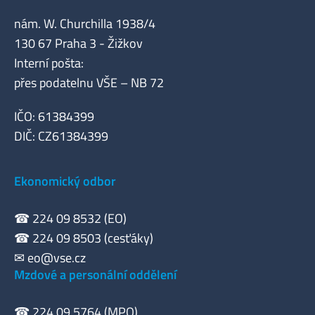
nám. W. Churchilla 1938/4
130 67 Praha 3 - Žižkov
Interní pošta:
přes podatelnu VŠE – NB 72
IČO: 61384399
DIČ: CZ61384399
Ekonomický odbor
☎ 224 09 8532 (EO)
☎ 224 09 8503 (cesťáky)
✉
eo@vse.cz
Mzdové a personální oddělení
☎ 224 09 5764 (MPO)