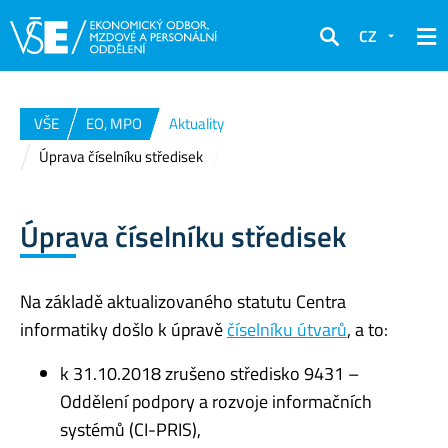
CZ
Hledat
VŠE
EO, MPO
Aktuality
Úprava číselníku středisek
Úprava číselníku středisek
Na základě aktualizovaného statutu Centra
informatiky došlo k úpravě
číselníku útvarů
, a to:
k 31.10.2018 zrušeno středisko 9431 –
Oddělení podpory a rozvoje informačních
systémů (CI-PRIS),