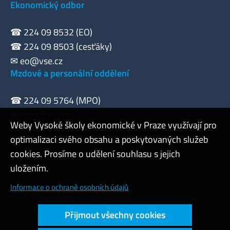
Ekonomický odbor
☎ 224 09 8532 (EO)
☎ 224 09 8503 (cesťáky)
✉
eo@vse.cz
Mzdové a personální oddělení
☎ 224 09 5764 (MPO)
✉
mpo@vse.cz
Weby Vysoké školy ekonomické v Praze využívají pro
optimalizaci svého obsahu a poskytovaných služeb
cookies. Prosíme o udělení souhlasu s jejich
Admin
uložením.
Cookies a ochrana osobních údajů
Informace o ochraně osobních údajů
Přístupnost webu
Přijmout všechny cookies