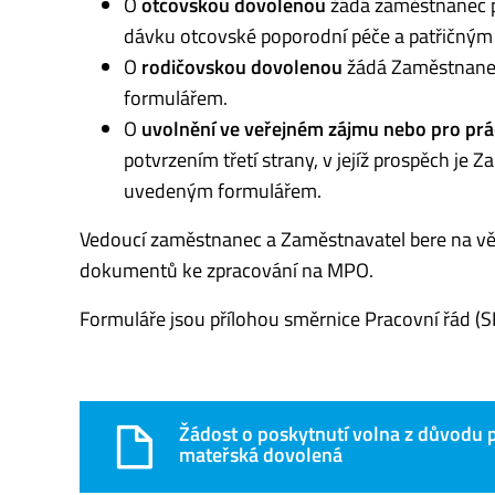
O
otcovskou dovolenou
žádá zaměstnanec p
dávku otcovské poporodní péče a patřičný
O
rodičovskou dovolenou
žádá Zaměstnanec
formulářem.
O
uvolnění ve veřejném zájmu nebo pro prác
potvrzením třetí strany, v jejíž prospěch j
uvedeným formulářem.
Vedoucí zaměstnanec a Zaměstnavatel bere na vě
dokumentů ke zpracování na MPO.
Formuláře jsou přílohou směrnice Pracovní řád (
Žádost o poskytnutí volna z důvodu 
mateřská dovolená