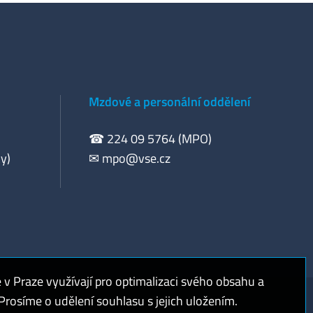
Mzdové a personální oddělení
☎ 224 09 5764 (MPO)
y)
✉
mpo@vse.cz
 Praze využívají pro optimalizaci svého obsahu a
rosíme o udělení souhlasu s jejich uložením.