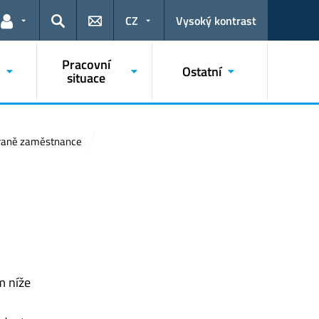
CZ
Vysoký kontrast
Odkazy pro uživatele
Hledat
Pracovní
Ostatní
situace
straně zaměstnance
m níže