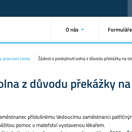
O nás
Formuláře
, pracovní cesta
Žádost o poskytnutí volna z důvodu překážky na 
olna z důvodu překážky na
aměstnanec příslušnému Vedoucímu zaměstnanci patřičný
ěžitou pomoc v mateřství vystavenou lékařem.