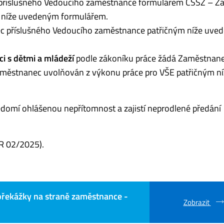
říslušného Vedoucího zaměstnance formulářem ČSSZ – Žá
m níže uvedeným formulářem.
 příslušného Vedoucího zaměstnance patřičným níže uve
i s dětmi a mládeží
podle zákoníku práce žádá Zaměstnan
e Zaměstnanec uvolňován z výkonu práce pro VŠE patřičným n
domí ohlášenou nepřítomnost a zajistí neprodlené předání
SR 02/2025).
překážky na straně zaměstnance -
Zobrazit