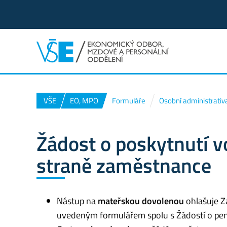
VŠE
EO, MPO
Formuláře
Osobní administrativa
Žádost o poskytnutí v
straně zaměstnance
Nástup na
mateřskou dovolenou
ohlašuje Z
uvedeným formulářem spolu s Žádostí o pen