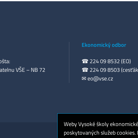
Ekonomický odbor
ošta:
☎ 224 09 8532 (EO)
atelnu VŠE – NB 72
☎ 224 09 8503 (cesťák
✉
eo@vse.cz
Weby Vysoké školy ekonomické v
poskytovaných služeb cookies. P