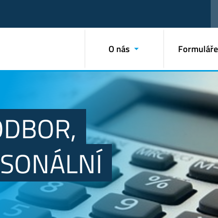
O nás
Formuláře
ODBOR,
RSONÁLNÍ