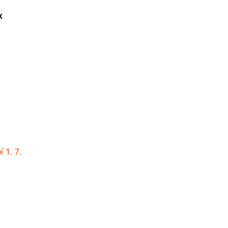
k
 1. 7.