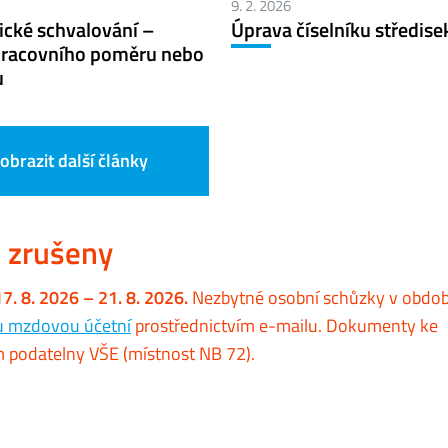
9. 2. 2026
ické schvalování –
Úprava číselníku středise
racovního poměru nebo
u
obrazit další články
O zrušeny
. 8. 2026 – 21. 8. 2026.
Nezbytné osobní schůzky v období
ou mzdovou účetní
prostřednictvím e-mailu. Dokumenty ke
m podatelny VŠE (místnost NB 72).