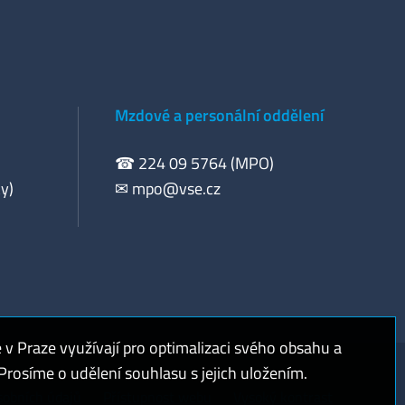
Mzdové a personální oddělení
☎ 224 09 5764 (MPO)
y)
✉
mpo@vse.cz
 Praze využívají pro optimalizaci svého obsahu a
rosíme o udělení souhlasu s jejich uložením.
sobních údajů
Přístupnost webu
Vysoký kontrast