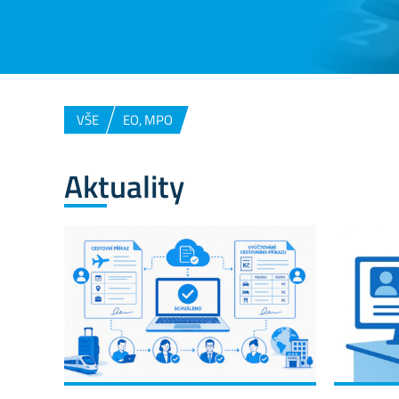
VŠE
EO, MPO
Aktuality