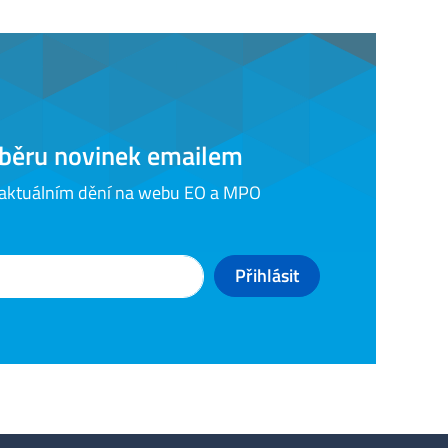
odběru novinek emailem
 aktuálním dění na webu EO a MPO
Přihlásit