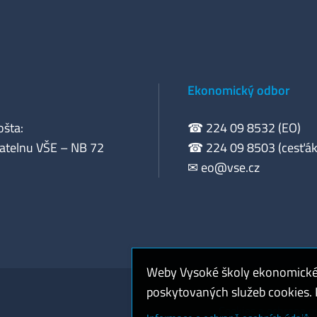
Ekonomický odbor
ošta:
☎ 224 09 8532 (EO)
atelnu VŠE – NB 72
☎ 224 09 8503 (cesťák
✉
eo@vse.cz
Weby Vysoké školy ekonomické v
poskytovaných služeb cookies. P
Cookies a ochrana o