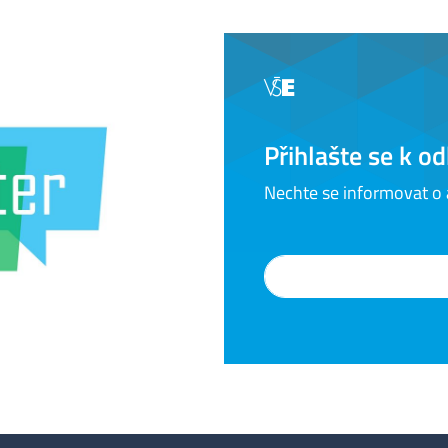
Přihlašte se k 
Nechte se informovat o