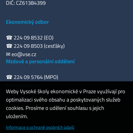
DIČ: CZ61384399
Ekonomický odbor
☎ 224 09 8532 (EO)
☎ 224 09 8503 (cesťáky)
✉
eo@vse.cz
Mzdové a personální oddělení
☎ 224 09 5764 (MPO)
✉
mpo@vse.cz
Weby Vysoké školy ekonomické v Praze využívají pro
optimalizaci svého obsahu a poskytovaných služeb
cookies. Prosíme o udělení souhlasu s jejich
Admin
uložením.
Cookies a ochrana osobních údajů
Informace o ochraně osobních údajů