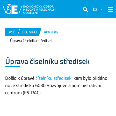
CZ
Hledat
VŠE
EO, MPO
Aktuality
Úprava číselníku středisek
Úprava číselníku středisek
Došlo k úpravě
číselníku středisek
, kam bylo přidáno
nové středisko 6030 Rozvojové a administrativní
centrum (F6-RAC).