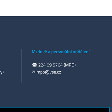
Mzdové a personální oddělení
☎ 224 09 5764 (MPO)
y)
✉
mpo@vse.cz