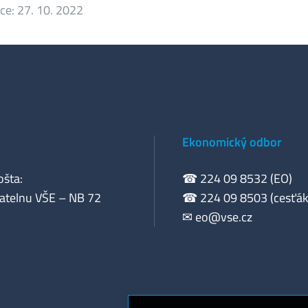
ace:
27. 10. 2022
Ekonomický odbor
ošta:
☎ 224 09 8532 (EO)
atelnu VŠE – NB 72
☎ 224 09 8503 (cesťák
✉
eo@vse.cz