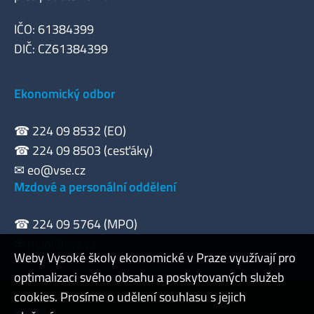
IČO: 61384399
DIČ: CZ61384399
Ekonomický odbor
☎ 224 09 8532 (EO)
☎ 224 09 8503 (cesťáky)
✉
eo@vse.cz
Mzdové a personální oddělení
☎ 224 09 5764 (MPO)
✉
mpo@vse.cz
Weby Vysoké školy ekonomické v Praze využívají pro
optimalizaci svého obsahu a poskytovaných služeb
cookies. Prosíme o udělení souhlasu s jejich
Admin