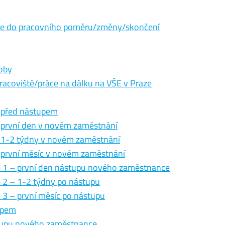
eče do pracovního poměru/změny/skončení
doby
racoviště/práce na dálku na VŠE v Praze
 před nástupem
 první den v novém zaměstnání
– 1-2 týdny v novém zaměstnání
 první měsíc v novém zaměstnání
e 1 – první den nástupu nového zaměstnance
 2 – 1-2 týdny po nástupu
 3 – první měsíc po nástupu
upem
stupu nového zaměstnance