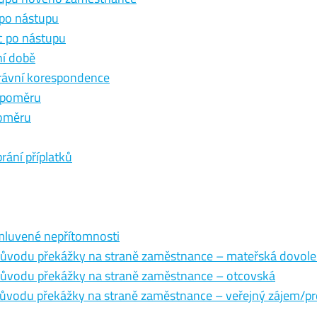
 po nástupu
c po nástupu
ní době
rávní korespondence
o poměru
poměru
ání příplatků
omluvené nepřítomnosti
 důvodu překážky na straně zaměstnance – mateřská dovol
 důvodu překážky na straně zaměstnance – otcovská
důvodu překážky na straně zaměstnance – veřejný zájem/pro