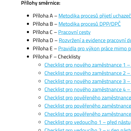
Přílohy směrnice:
Příloha A –
Metodika procesů přijetí uchaz
Příloha B –
Metodika procesů DPP/DPČ
Příloha C –
Pracovní cesty
Příloha D –
Rozvržení a evidence pracovní 
Příloha E –
Pravidla pro výkon práce mimo p
Příloha F – Checklisty
Checklist pro nového zaměstnance 1 –
Checklist pro nového zaměstnance 2 –
Checklist pro nového zaměstnance 3 
Checklist pro nového zaměstnance 4 –
Checklist pro pověřeného zaměstnanc
Checklist pro pověřeného zaměstnance
Checklist pro pověřeného zaměstnance
Checklist pro vedoucího 1 – před nást
Checklist pro vedoucího 2 – v den ná