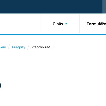
O nás
Formuláře
lení
Předpisy
Pracovní řád
)