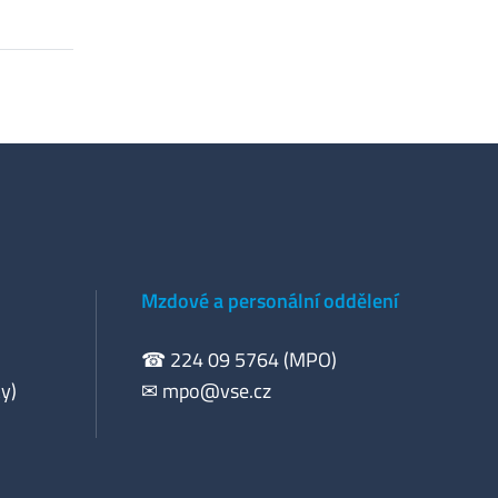
Mzdové a personální oddělení
☎ 224 09 5764 (MPO)
y)
✉
mpo@vse.cz