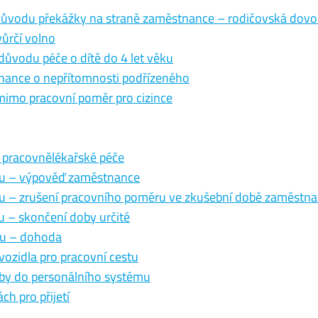
 důvodu překážky na straně zaměstnance – rodičovská dovo
ůrčí volno
důvodu péče o dítě do 4 let věku
ance o nepřítomnosti podřízeného
imo pracovní poměr pro cizince
 pracovnělékařské péče
ru – výpověď zaměstnance
u – zrušení pracovního poměru ve zkušební době zaměstn
 – skončení doby určité
ru – dohoda
vozidla pro pracovní cestu
oby do personálního systému
h pro přijetí