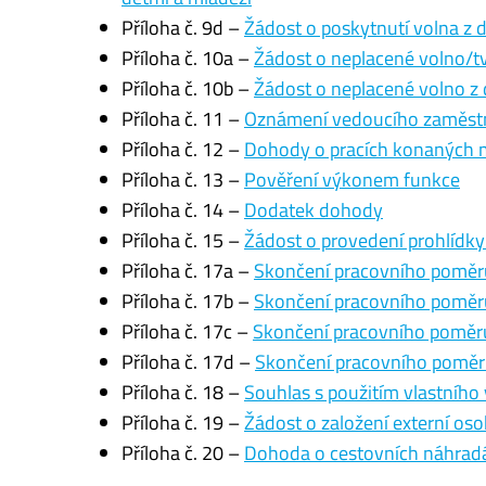
Příloha č. 9d –
Žádost o poskytnutí volna z
Příloha č. 10a –
Žádost o neplacené volno/tv
Příloha č. 10b –
Žádost o neplacené volno z 
Příloha č. 11 –
Oznámení vedoucího zaměstn
Příloha č. 12 –
Dohody o pracích konaných m
Příloha č. 13 –
Pověření výkonem funkce
Příloha č. 14 –
Dodatek dohody
Příloha č. 15 –
Žádost o provedení prohlídky
Příloha č. 17a –
Skončení pracovního pomě
Příloha č. 17b –
Skončení pracovního poměr
Příloha č. 17c –
Skončení pracovního poměru
Příloha č. 17d –
Skončení pracovního pomě
Příloha č. 18 –
Souhlas s použitím vlastního 
Příloha č. 19 –
Žádost o založení externí os
Příloha č. 20 –
Dohoda o cestovních náhradác