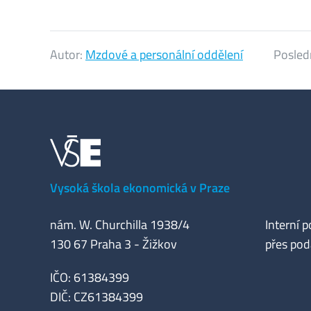
Autor:
Mzdové a personální oddělení
Posled
Vysoká škola ekonomická v Praze
nám. W. Churchilla 1938/4
Interní p
130 67 Praha 3 - Žižkov
přes pod
IČO: 61384399
DIČ: CZ61384399