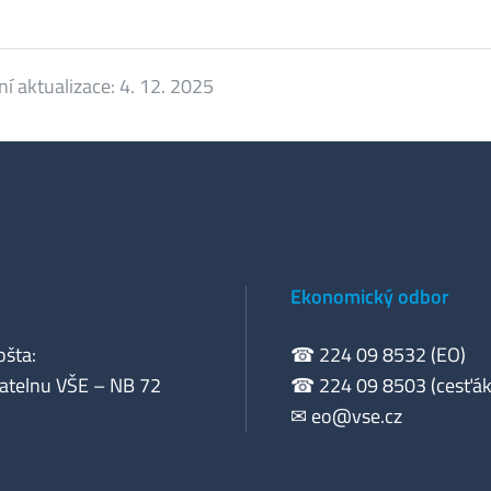
ní aktualizace:
4. 12. 2025
Ekonomický odbor
ošta:
☎ 224 09 8532 (EO)
atelnu VŠE – NB 72
☎ 224 09 8503 (cesťák
✉
eo@vse.cz