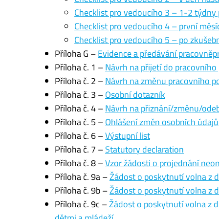
Checklist pro vedoucího 3 – 1-2 týdny
Checklist pro vedoucího 4 – první měsí
Checklist pro vedoucího 5 – po zkušeb
Příloha G –
Evidence a předávání pracovněp
Příloha č. 1 –
Návrh na přijetí do pracovníh
Příloha č. 2 –
Návrh na změnu pracovního 
Příloha č. 3 –
Osobní dotazník
Příloha č. 4 –
Návrh na přiznání/změnu/odebr
Příloha č. 5 –
Ohlášení změn osobních údajů
Příloha č. 6 –
Výstupní list
Příloha č. 7 –
Statutory declaration
Příloha č. 8 –
Vzor žádosti o projednání ne
Příloha č. 9a –
Žádost o poskytnutí volna z
Příloha č. 9b –
Žádost o poskytnutí volna z
Příloha č. 9c –
Žádost o poskytnutí volna z 
dětmi a mládeží